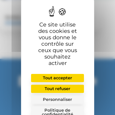
Services :
Urgences et SMUR
-
Unité
d’Hospitalisation de Courte Durée (UHCD)
Ce site utilise
des cookies et
vous donne le
contrôle sur
ceux que vous
souhaitez
Suivez-nous :
activer
Tout accepter
yout
Tout refuser
Accès et contact
facebook
linkedin
Instagra
Espace presse
Personnaliser
Marchés publics
Mentions légales
Politique de
Gestion des cookies
confidentialité