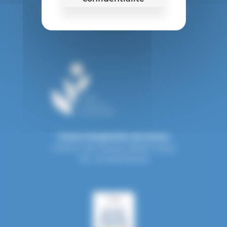
Politique de confidentialité (RGPD)
Centre Hospitalier de Grasse
Chemin de Clavary, 06130 Grasse
Tél : 04 93 09 55 55