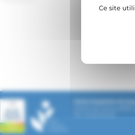
Ce site uti
Centre Hospitalier de Gra
Chemin de Clavary, 06130 
Tél : 04 93 09 55 55