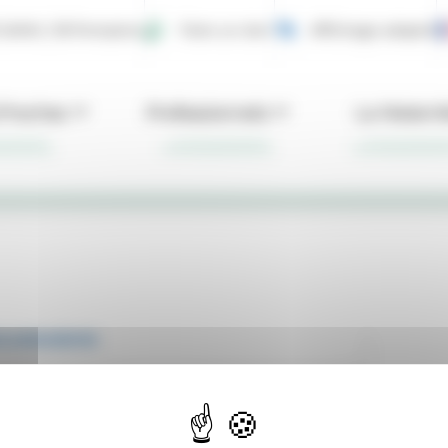
5 SAMU | 18 Pompiers
Faire un don
Affichage adapté
 Proches
Professionnels
La Materni
e polyvalente