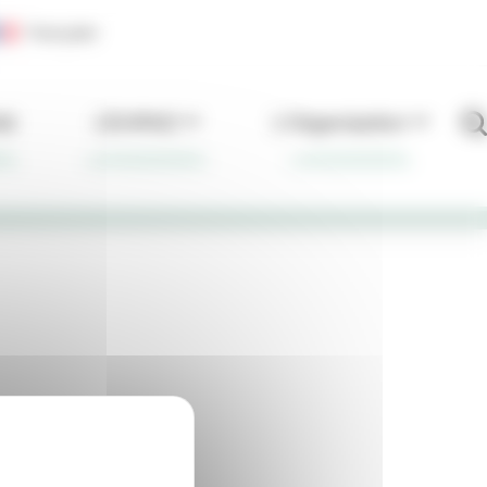
Français
té
L’EHPAD
L'Organisation