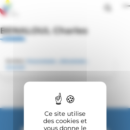
Skip to main content
Panneau de gestion des cookies
Rechercher
BENALOUL Charles
Services :
Pneumologie – Allergologie –
Sommeil
Suivez-nous :
Ce site utilise
des cookies et
vous donne le