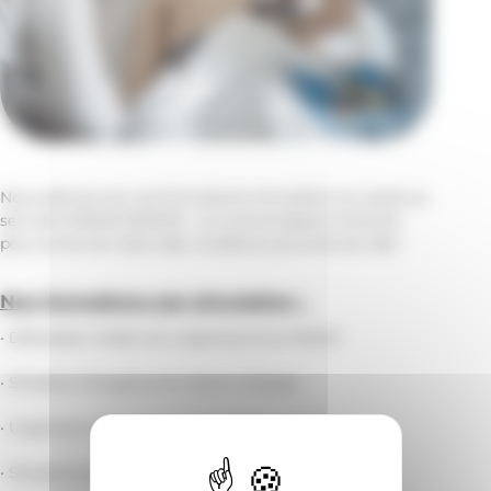
Nous démarrons nos formations simulation en santé au
sein de FORMA’GRASSE : un nouvel espace innovant
pour se former dans des conditions proches du réel !
Nos formations par simulation :
• Détresses vitales aux urgences et en SMUR
• Situation d’urgence en soins critiques
• Urgences vitales pour la femme enceinte
• Situations d’urgences vitales intra hospitalières