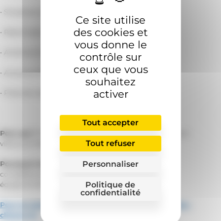
• Situations d’urgence en pratique de ville
Ce site utilise
des cookies et
• Réanimation en salle de naissance
vous donne le
• Annonce d’une mauvaise nouvelle chez l’enfant
contrôle sur
ceux que vous
• Annonce d’une mauvaise nouvelle chez l’adulte
souhaitez
activer
• Pose de cathéters intra osseux
Tout accepter
Pour qui ?
Tout signant exerçant seul ou en équipe, en
Tout refuser
ville ou à l’hôpital.
Personnaliser
Pourquoi choisir la simulation ?
Gagner en
compétences, s’entrainer sans risque, se former en
Politique de
équipe et être en conditions réelles.
confidentialité
Pour en savoir plus ou vous inscrire à une formation,
cliquez ici.